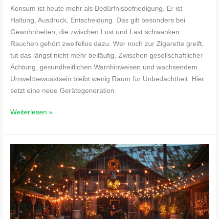
Konsum ist heute mehr als Bedürfnisbefriedigung. Er ist
Haltung, Ausdruck, Entscheidung. Das gilt besonders bei
Gewohnheiten, die zwischen Lust und Last schwanken.
Rauchen gehört zweifellos dazu. Wer noch zur Zigarette greift,
tut das längst nicht mehr beiläufig. Zwischen gesellschaftlicher
Ächtung, gesundheitlichen Warnhinweisen und wachsendem
Umweltbewusstsein bleibt wenig Raum für Unbedachtheit. Hier
setzt eine neue Gerätegeneration
Weiterlesen »
Outdoor-
Event
mit
Charme:
So
gelingt