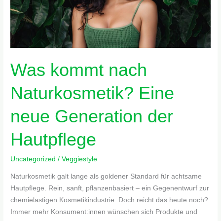
der
Hautpflege
Was kommt nach
Naturkosmetik? Eine
neue Generation der
Hautpflege
Uncategorized
/
Veggiestyle
Naturkosmetik galt lange als goldener Standard für achtsame
Hautpflege. Rein, sanft, pflanzenbasiert – ein Gegenentwurf zur
chemielastigen Kosmetikindustrie. Doch reicht das heute noch?
Immer mehr Konsument:innen wünschen sich Produkte und