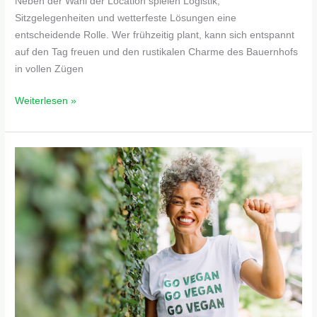
Neben der Wahl der Location spielen Logistik,
Sitzgelegenheiten und wetterfeste Lösungen eine
entscheidende Rolle. Wer frühzeitig plant, kann sich entspannt
auf den Tag freuen und den rustikalen Charme des Bauernhofs
in vollen Zügen
Weiterlesen »
Vegan
leben
–
mehr
als
Ernährung