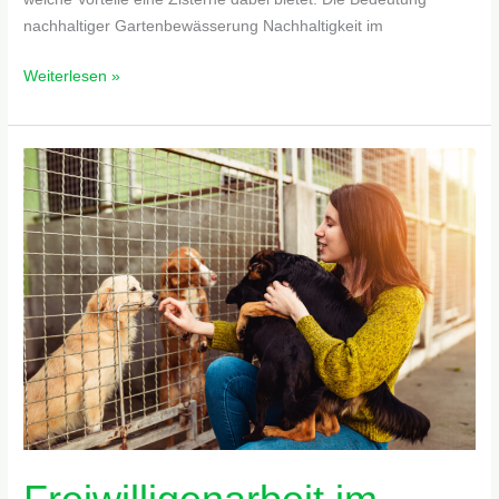
nachhaltiger Gartenbewässerung Nachhaltigkeit im
Weiterlesen »
Freiwilligenarbeit
im
Tierheim:
Einblicke
und
Erfahrungen