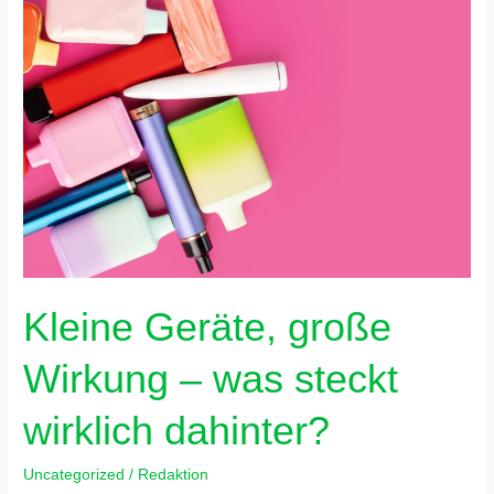
Geräte,
große
Wirkung
–
was
steckt
wirklich
dahinter?
Kleine Geräte, große
Wirkung – was steckt
wirklich dahinter?
Uncategorized
/
Redaktion