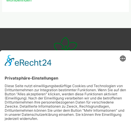
Wohlbefinden
Veggie
Livingstyle
Ernährung
Nachhaltigkeit
Wohlbefinden