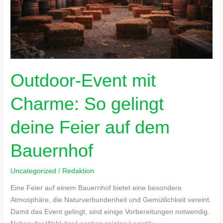
deine
Feier
auf
dem
Bauernhof
Outdoor-Event mit
Charme: So gelingt
deine Feier auf dem
Bauernhof
Uncategorized
/
Redaktion
Eine Feier auf einem Bauernhof bietet eine besondere
Atmosphäre, die Naturverbundenheit und Gemütlichkeit vereint.
Damit das Event gelingt, sind einige Vorbereitungen notwendig.