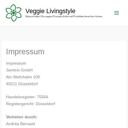
Zum
Main
Veggie Livingstyle
Inhalt
Men
springen
Balance finden: Wie vegane Prinzipien Arbeit und Privatleben bereichern können
Impressum
Impressum
Semtrix GmbH
Am Wehrhahn 100
40211 Düsseldorf
Handelsregister: 75564
Registergericht: Düsseldorf
Vertreten durch:
Andréa Bensaid