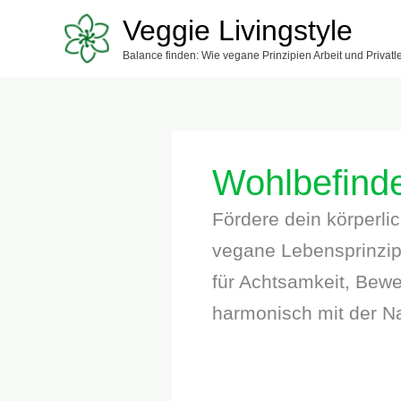
Zum
Veggie Livingstyle
Inhalt
Balance finden: Wie vegane Prinzipien Arbeit und Privat
springen
Wohlbefind
Fördere dein körperli
vegane Lebensprinzipi
für Achtsamkeit, Bewe
harmonisch mit der N