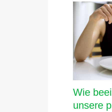
Wie
beeinflussen
Diäten
unsere
psychische
Gesundheit?
Wie beei
unsere p