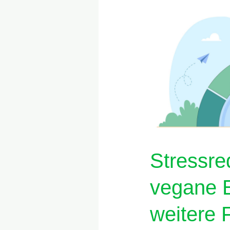
durch
vegane
Ernährung
und
weitere
Faktoren
Stressre
vegane 
weitere 