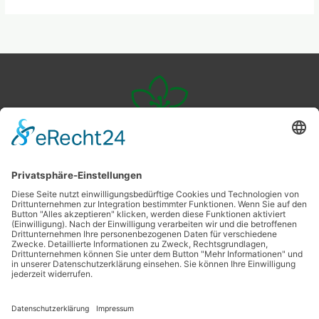
Veggie
Livingstyle
Ernährung
Nachhaltigkeit
Wohlbefinden