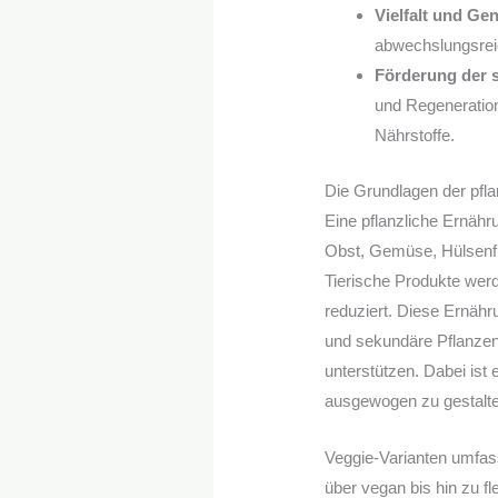
Vielfalt und Ge
abwechslungsrei
Förderung der s
und Regeneration
Nährstoffe.
Die Grundlagen der pfl
Eine pflanzliche Ernähr
Obst, Gemüse, Hülsenfr
Tierische Produkte wer
reduziert. Diese Ernähru
und sekundäre Pflanzens
unterstützen. Dabei ist 
ausgewogen zu gestalt
Veggie-Varianten umfas
über vegan bis hin zu fl