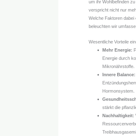
um ihr Wohlbefinden zu 
verspricht nicht nur me
Welche Faktoren dabei e
beleuchten wir umfasse
Wesentliche Vorteile ei
Mehr Energie:
P
Energie durch k
Mikronährstoffe.
Innere Balance:
Entzündungshemm
Hormonsystem.
Gesundheitssch
stärkt die pflan
Nachhaltigkeit:
Ressourcenverbr
Treibhausgasemi