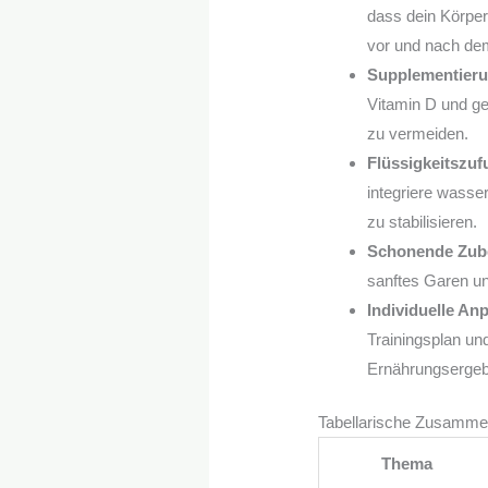
dass dein Körper
vor und nach dem
Supplementierun
Vitamin D und g
zu vermeiden.
Flüssigkeitszuf
integriere wasse
zu stabilisieren.
Schonende Zube
sanftes Garen un
Individuelle An
Trainingsplan un
Ernährungsergeb
Tabellarische Zusamm
Thema