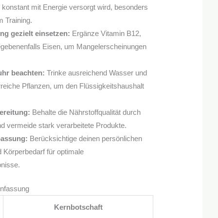
 konstant mit Energie versorgt wird, besonders
 Training.
g gezielt einsetzen:
Ergänze Vitamin B12,
egebenenfalls Eisen, um Mangelerscheinungen
uhr beachten:
Trinke ausreichend Wasser und
rreiche Pflanzen, um den Flüssigkeitshaushalt
reitung:
Behalte die Nährstoffqualität durch
d vermeide stark verarbeitete Produkte.
passung:
Berücksichtige deinen persönlichen
d Körperbedarf für optimale
nisse.
enfassung
Kernbotschaft