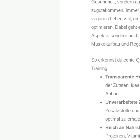
Gesundheit, sondern auc
zugutekommen. Immer me
veganen Lebensstil, um 
optimieren. Dabei geht 
Aspekte, sondern auch u
Muskelaufbau und Regen
So erkennst du echte Qua
Training
Transparente He
der Zutaten, ide
Anbau.
Unverarbeitete 
Zusatzstoffe und
optimal zu erhalt
Reich an Nährst
Proteinen, Vitam