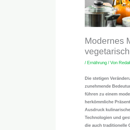
Modernes M
vegetarisc
/
Ernährung
/ Von
Redak
Die stetigen Veränder
zunehmende Bedeutung
führen zu einem mode
herkömmliche Präsent
Ausdruck kulinarischer
Technologien und gesta
die auch traditionelle