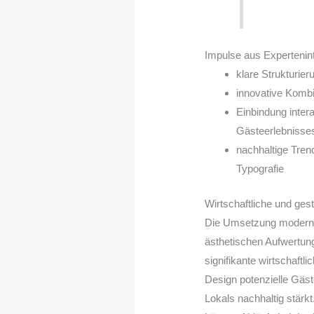
Impulse aus Expertenin
klare Strukturier
innovative Kombi
Einbindung inter
Gästeerlebnisse
nachhaltige Tren
Typografie
Wirtschaftliche und ges
Die Umsetzung moderne
ästhetischen Aufwertu
signifikante wirtschaftl
Design potenzielle Gäs
Lokals nachhaltig stärk