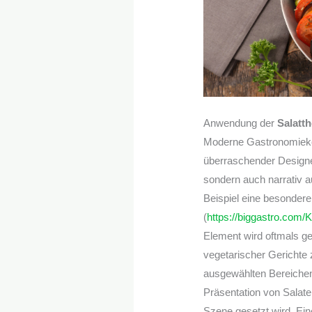
Anwendung der
Salatt
Moderne Gastronomiekon
überraschender Designel
sondern auch narrativ a
Beispiel eine besondere 
(
https://biggastro.com/
Element wird oftmals gez
vegetarischer Gerichte 
ausgewählten Bereichen
Präsentation von Salate
Szene gesetzt wird. Ein