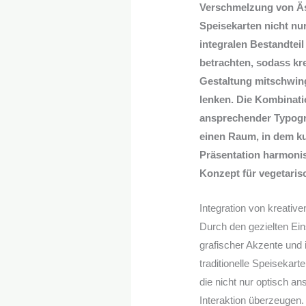
Verschmelzung von Äst
Speisekarten nicht nur
integralen Bestandtei
betrachten, sodass kr
Gestaltung mitschwing
lenken. Die Kombinati
ansprechender Typogra
einen Raum, in dem ku
Präsentation harmonis
Konzept für vegetari
Integration von kreativ
Durch den gezielten Ein
grafischer Akzente und
traditionelle Speisekart
die nicht nur optisch a
Interaktion überzeugen