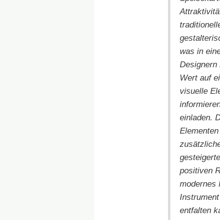
Attraktivi
traditione
gestalteri
was in ein
Designern 
Wert auf e
visuelle El
informiere
einladen. D
Elementen u
zusätzlich
gesteigert
positiven 
modernes M
Instrument
entfalten k