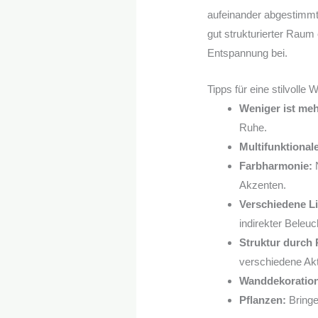
aufeinander abgestimmt 
gut strukturierter Raum 
Entspannung bei.
Tipps für eine stilvoll
Weniger ist meh
Ruhe.
Multifunktional
Farbharmonie:
N
Akzenten.
Verschiedene Li
indirekter Beleuc
Struktur durch
verschiedene Akti
Wanddekoratio
Pflanzen:
Bringe