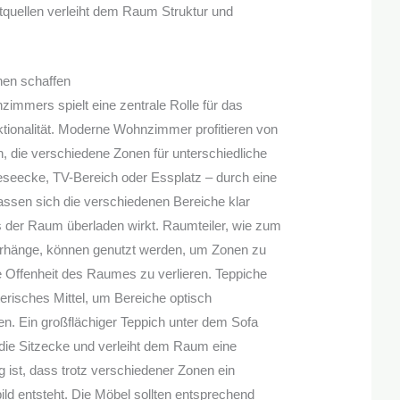
tquellen verleiht dem Raum Struktur und
nen schaffen
zimmers spielt eine zentrale Rolle für das
tionalität. Moderne Wohnzimmer profitieren von
 die verschiedene Zonen für unterschiedliche
Leseecke, TV-Bereich oder Essplatz – durch eine
assen sich die verschiedenen Bereiche klar
s der Raum überladen wirkt. Raumteiler, wie zum
orhänge, können genutzt werden, um Zonen zu
e Offenheit des Raumes zu verlieren. Teppiche
terisches Mittel, um Bereiche optisch
n. Ein großflächiger Teppich unter dem Sofa
e die Sitzecke und verleiht dem Raum eine
g ist, dass trotz verschiedener Zonen ein
d entsteht. Die Möbel sollten entsprechend