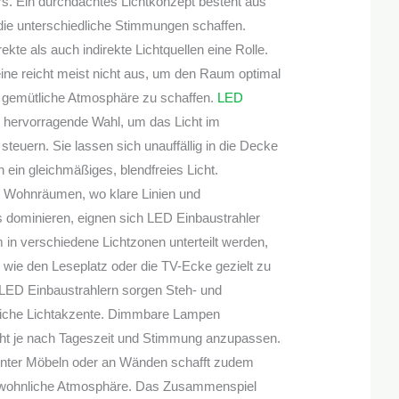
 Ein durchdachtes Lichtkonzept besteht aus
die unterschiedliche Stimmungen schaffen.
ekte als auch indirekte Lichtquellen eine Rolle.
ine reicht meist nicht aus, um den Raum optimal
 gemütliche Atmosphäre zu schaffen.
LED
 hervorragende Wahl, um das Licht im
teuern. Sie lassen sich unauffällig in die Decke
 ein gleichmäßiges, blendfreies Licht.
 Wohnräumen, wo klare Linien und
s dominieren, eignen sich LED Einbaustrahler
 in verschiedene Lichtzonen unterteilt werden,
wie den Leseplatz oder die TV-Ecke gezielt zu
LED Einbaustrahlern sorgen Steh- und
liche Lichtakzente. Dimmbare Lampen
cht je nach Tageszeit und Stimmung anzupassen.
hinter Möbeln oder an Wänden schafft zudem
ne wohnliche Atmosphäre. Das Zusammenspiel