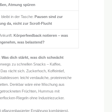
eßen, Atmung spüren
bleibt in der Tasche:
Pausen sind zur
ng da, nicht zur Scroll-Flucht
Ankunft:
Körperfeedback notieren – was
ngenehm, was belastend?
 Was dich stärkt, was dich schwächt
terwegs zu schnellen Snacks – Kaffee,
 Das rächt sich. Zuckerhoch, Koffeintief,
tattdessen: leicht verdauliche, proteinreiche
etten. Denkbar wäre eine Mischung aus
getrockneten Früchten, Hummus mit
rflocken-Riegeln ohne Industriezucker.
 pflanzenbasierter Ernährung kombinierst,