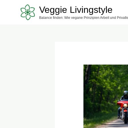
Zum
Veggie Livingstyle
Inhalt
Balance finden: Wie vegane Prinzipien Arbeit und Privat
springen