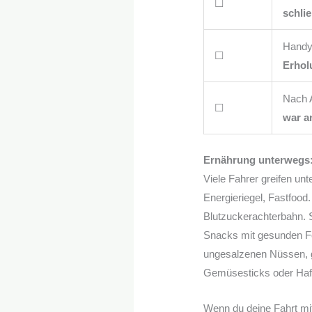
☐
schli
Handy 
☐
Erholu
Nach 
☐
war a
Ernährung unterwegs:
Viele Fahrer greifen un
Energieriegel, Fastfood.
Blutzuckerachterbahn. S
Snacks mit gesunden F
ungesalzenen Nüssen, 
Gemüsesticks oder Hafe
Wenn du deine Fahrt mit