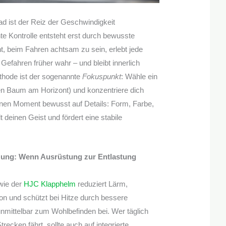
d ist der Reiz der Geschwindigkeit
te Kontrolle entsteht erst durch bewusste
, beim Fahren achtsam zu sein, erlebt jede
Gefahren früher wahr – und bleibt innerlich
ethode ist der sogenannte
Fokuspunkt
: Wähle ein
inen Baum am Horizont) und konzentriere dich
inen Moment bewusst auf Details: Form, Farbe,
 deinen Geist und fördert eine stabile
zung: Wenn Ausrüstung zur Entlastung
wie der
HJC Klapphelm
reduziert Lärm,
on und schützt bei Hitze durch bessere
 unmittelbar zum Wohlbefinden bei. Wer täglich
recken fährt, sollte auch auf integrierte