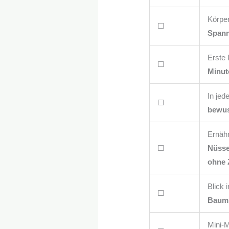
Körpe
☐
Spann
Erste
☐
Minut
In jed
☐
bewus
Ernäh
☐
Nüsse
ohne 
Blick 
☐
Bauml
Mini-M