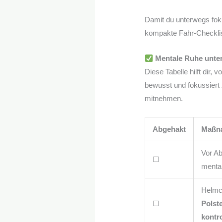
Damit du unterwegs fokus
kompakte Fahr-Checklis
Mentale Ruhe unter
Diese Tabelle hilft dir,
bewusst und fokussiert 
mitnehmen.
Abgehakt
Maßna
Vor Ab
☐
mental
Helmc
☐
Polst
kontro