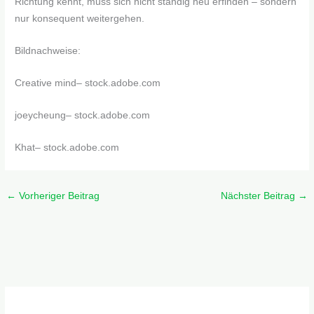
Richtung kennt, muss sich nicht ständig neu erfinden – sondern
nur konsequent weitergehen.
Bildnachweise:
Creative mind
– stock.adobe.com
joeycheung
– stock.adobe.com
Khat
– stock.adobe.com
←
Vorheriger Beitrag
Nächster Beitrag
→